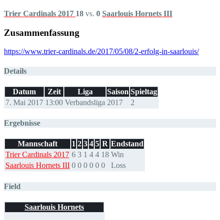
Trier Cardinals 2017
18
vs.
0
Saarlouis Hornets III
Zusammenfassung
https://www.trier-cardinals.de/2017/05/08/2-erfolg-in-saarlouis/
Details
Datum
Zeit
Liga
Saison
Spieltag
7. Mai 2017
13:00
Verbandsliga
2017
2
Ergebnisse
Mannschaft
1
2
3
4
5
R
Endstand
Trier Cardinals 2017
6
3
1
4
4
18
Win
Saarlouis Hornets III
0
0
0
0
0
0
Loss
Field
Saarlouis Hornets