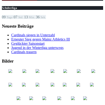
Schülerliga
09
07
13
36
Tage
Std.
Min.
Sek.
Neueste Beiträge
Cardinals siegen in Unterzahl
Erneuter Sieg gegen Mainz Athletics III
Geglückter Saisonstart
Jugend in der Winterliga unterwegs
Cardinals trauern
Bilder