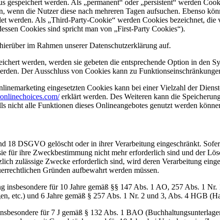
tus gespeichert werden. Als „permanent“ oder „persistent“ werden Coo
en, wenn die Nutzer diese nach mehreren Tagen aufsuchen. Ebenso könn
 werden. Als „Third-Party-Cookie“ werden Cookies bezeichnet, die v
dessen Cookies sind spricht man von „First-Party Cookies“).
hierüber im Rahmen unserer Datenschutzerklärung auf.
eichert werden, werden sie gebeten die entsprechende Option in den Sy
erden. Der Ausschluss von Cookies kann zu Funktionseinschränkungen
inemarketing eingesetzten Cookies kann bei einer Vielzahl der Dienste
onlinechoices.com/
erklärt werden. Des Weiteren kann die Speicherung
lls nicht alle Funktionen dieses Onlineangebotes genutzt werden könne
nd 18 DSGVO gelöscht oder in ihrer Verarbeitung eingeschränkt. Sofer
 sie für ihre Zweckbestimmung nicht mehr erforderlich sind und der L
zlich zulässige Zwecke erforderlich sind, wird deren Verarbeitung eing
steuerrechtlichen Gründen aufbewahrt werden müssen.
ng insbesondere für 10 Jahre gemäß §§ 147 Abs. 1 AO, 257 Abs. 1 Nr.
en, etc.) und 6 Jahre gemäß § 257 Abs. 1 Nr. 2 und 3, Abs. 4 HGB (Ha
 insbesondere für 7 J gemäß § 132 Abs. 1 BAO (Buchhaltungsunterlage