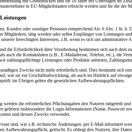
sammenhang mit Grundstücken und für 10 Jahre bei Unterlagen im Zusa
htunternehmer in EU-Mitgliedstaaten erbracht werden und für die d
 Leistungen
enten, Kunden oder sonstiger Personen entsprechend Art. 6 Abs. 1 lit. 
r Mitgliedern, tätig werden oder selbst Empfänger von Leistungen un
unserer berechtigten Interessen, z.B. wenn es sich um administrative A
und die Erforderlichkeit ihrer Verarbeitung bestimmen sich nach dem z
ls auch die Kontaktdaten (z.B., E-Mailadresse, Telefon, etc.), die Ver
r zahlungspflichtige Leistungen oder Produkte anbieten, Zahlungsdate
tsmäßigen Zwecke nicht mehr erforderlich sind. Dies bestimmt sich en
auf, wie sie zur Geschäftsabwicklung, als auch im Hinblick auf etwaig
rprüft; im Übrigen gelten die gesetzlichen Aufbewahrungspflichten.
 werden die erforderlichen Pflichtangaben den Nutzern mitgeteilt un
aten gehören insbesondere die Login-Informationen (Name, Passwort so
kontos und dessen Zwecks verwendet.
levant sind, wie z.B. technische Änderungen, per E-Mail informiert w
hen Aufbewahrungspflicht, gelöscht. Es obliegt den Nutzern, ihre Date