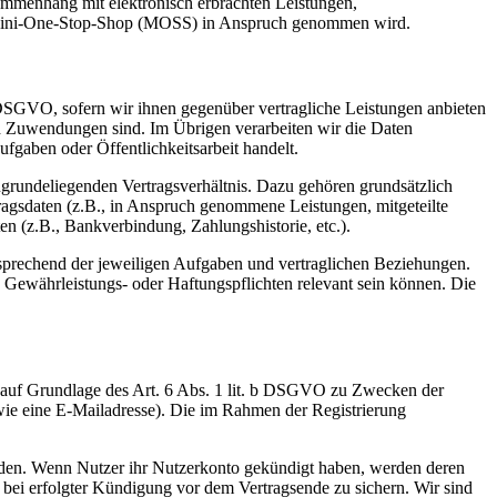
mmenhang mit elektronisch erbrachten Leistungen,
er Mini-One-Stop-Shop (MOSS) in Anspruch genommen wird.
b. DSGVO, sofern wir ihnen gegenüber vertragliche Leistungen anbieten
d Zuwendungen sind. Im Übrigen verarbeiten wir die Daten
ufgaben oder Öffentlichkeitsarbeit handelt.
ugrundeliegenden Vertragsverhältnis. Dazu gehören grundsätzlich
tragsdaten (z.B., in Anspruch genommene Leistungen, mitgeteilte
n (z.B., Bankverbindung, Zahlungshistorie, etc.).
tsprechend der jeweiligen Aufgaben und vertraglichen Beziehungen.
e Gewährleistungs- oder Haftungspflichten relevant sein können. Die
d auf Grundlage des Art. 6 Abs. 1 lit. b DSGVO zu Zwecken der
wie eine E-Mailadresse). Die im Rahmen der Registrierung
erden. Wenn Nutzer ihr Nutzerkonto gekündigt haben, werden deren
n bei erfolgter Kündigung vor dem Vertragsende zu sichern. Wir sind