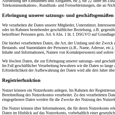
Aufstellung der Einnahmen und Ausgaben, etc.), für 22 Jahre im Zu
Telekommunikations-, Rundfunk- und Fernsehleistungen, die an Nic
Erbringung unserer satzungs- und geschäftsgemäßen
Wir verarbeiten die Daten unserer Mitglieder, Unterstützer, Interess
oder im Rahmen bestehender geschäftlicher Beziehung, z.B. gegenübe
betroffener Personen gem. Art. 6 Abs. 1 lit. f. DSGVO auf Grundlage 
Die hierbei verarbeiteten Daten, die Art, der Umfang und der Zweck 
Bestands- und Stammdaten der Personen (z.B., Name, Adresse, etc.), a
Inhalte und Informationen, Namen von Kontaktpersonen) und sofern wi
Wir löschen Daten, die zur Erbringung unserer satzungs- und geschäf
Im Fall geschäftlicher Verarbeitung bewahren wir die Daten so lange 
Erforderlichkeit der Aufbewahrung der Daten wird alle drei Jahre übe
Registrierfunktion
Nutzer können ein Nutzerkonto anlegen. Im Rahmen der Registrierung
Bereitstellung des Nutzerkontos verarbeitet. Zu den verarbeiteten D
eingegebenen Daten werden für die Zwecke der Nutzung des Nutzer
Die Nutzer können über Informationen, die für deren Nutzerkonto re
Daten im Hinblick auf das Nutzerkonto, vorbehaltlich einer gesetzlic