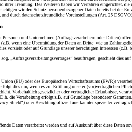
 und ihrer Trennung. Des Weiteren haben wir Verfahren eingerichtet, 
ksichtigen wir den Schutz personenbezogener Daten bereits bei der E
g und durch datenschutzfreundliche Voreinstellungen (Art. 25 DSGVO)
en
ersonen und Unternehmen (Auftragsverarbeitern oder Dritten) offenbar
s (z.B. wenn eine Übermittlung der Daten an Dritte, wie an Zahlungsdie
g dies vorsieht oder auf Grundlage unserer berechtigten Interessen (z.B.
s sog. „Auftragsverarbeitungsvertrages“ beauftragen, geschieht dies 
en Union (EU) oder des Europäischen Wirtschaftsraums (EWR)) verarbe
folgt dies nur, wenn es zur Erfüllung unserer (vor)vertraglichen Pflich
hieht. Vorbehaltlich gesetzlicher oder vertraglicher Erlaubnisse, verarb
h. die Verarbeitung erfolgt z.B. auf Grundlage besonderer Garantien, 
cy Shield“) oder Beachtung offiziell anerkannter spezieller vertraglic
effende Daten verarbeitet werden und auf Auskunft über diese Daten so