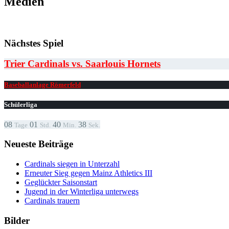
Medien
Nächstes Spiel
Trier Cardinals vs. Saarlouis Hornets
Baseballanlage Römerfeld
Schülerliga
08
01
40
38
Tage
Std.
Min.
Sek.
Neueste Beiträge
Cardinals siegen in Unterzahl
Erneuter Sieg gegen Mainz Athletics III
Geglückter Saisonstart
Jugend in der Winterliga unterwegs
Cardinals trauern
Bilder