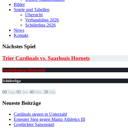
Bilder
Spiele und Tabellen
Übersicht
Verbandsliga 2026
Schülerliga 2026
News
Kontakt
Nächstes Spiel
Trier Cardinals vs. Saarlouis Hornets
Baseballanlage Römerfeld
Schülerliga
08
01
40
38
Tage
Std.
Min.
Sek.
Neueste Beiträge
Cardinals siegen in Unterzahl
Erneuter Sieg gegen Mainz Athletics III
Geglückter Saisonstart