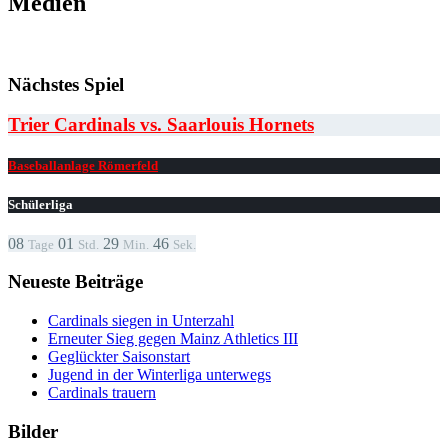
Medien
Nächstes Spiel
Trier Cardinals vs. Saarlouis Hornets
Baseballanlage Römerfeld
Schülerliga
08
01
29
46
Tage
Std.
Min.
Sek.
Neueste Beiträge
Cardinals siegen in Unterzahl
Erneuter Sieg gegen Mainz Athletics III
Geglückter Saisonstart
Jugend in der Winterliga unterwegs
Cardinals trauern
Bilder