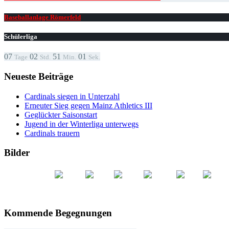
Baseballanlage Römerfeld
Schülerliga
07
02
51
01
Tage
Std.
Min.
Sek.
Neueste Beiträge
Cardinals siegen in Unterzahl
Erneuter Sieg gegen Mainz Athletics III
Geglückter Saisonstart
Jugend in der Winterliga unterwegs
Cardinals trauern
Bilder
Kommende Begegnungen