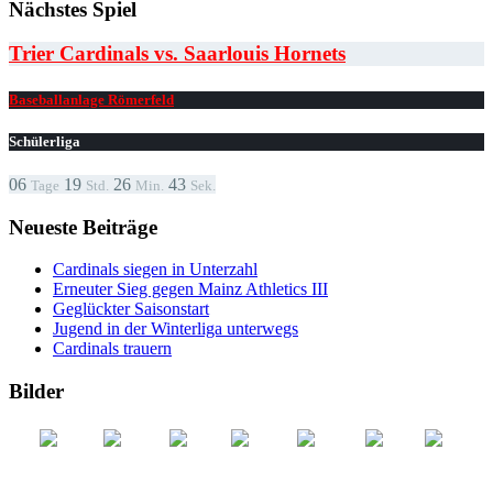
Nächstes Spiel
Trier Cardinals vs. Saarlouis Hornets
Baseballanlage Römerfeld
Schülerliga
06
19
26
43
Tage
Std.
Min.
Sek.
Neueste Beiträge
Cardinals siegen in Unterzahl
Erneuter Sieg gegen Mainz Athletics III
Geglückter Saisonstart
Jugend in der Winterliga unterwegs
Cardinals trauern
Bilder